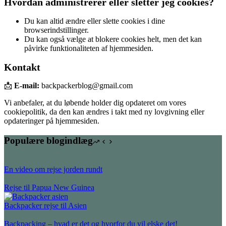
Hvordan administrerer eller sletter jeg cookies?
Du kan altid ændre eller slette cookies i dine
browserindstillinger.
Du kan også vælge at blokere cookies helt, men det kan
påvirke funktionaliteten af hjemmesiden.
Kontakt
📩
E-mail:
backpackerblog@gmail.com
Vi anbefaler, at du løbende holder dig opdateret om vores
cookiepolitik, da den kan ændres i takt med ny lovgivning eller
opdateringer på hjemmesiden.
Populære blogindlæg
En video om rejse jorden rundt
Rejse til Papua New Guinea
Backpacker rejse til Asien
Backpacking – hvad er det og hvorfor du vil elske det!