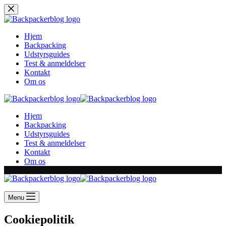
Skip
to
content
Hjem
Backpacking
Udstyrsguides
Test & anmeldelser
Kontakt
Om os
Hjem
Backpacking
Udstyrsguides
Test & anmeldelser
Kontakt
Om os
Menu
Cookiepolitik