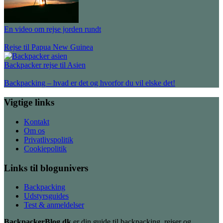
En video om rejse jorden rundt
Rejse til Papua New Guinea
Backpacker rejse til Asien
Backpacking – hvad er det og hvorfor du vil elske det!
Vigtige links
Kontakt
Om os
Privatlivspolitik
Cookiepolitik
Links til blogunivers
Backpacking
Udstyrsguides
Test & anmeldelser
BackpackerBlog.dk
er din guide til backpacking, rejser og