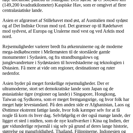
(149,200 kvadratkilometer) Kaspiske Hav, som er omgivet af flere
centralasiatiske lande.
Asien er afgrænset af Stillehavet mod øst, af Australien mod sydøst
og af Det Indiske Ocean mod syd.
Det grænser op til Rødehavet
mod sydvest, af Europa og Uralerne mod vest og ved Arktis mod
nord.
Rejsemuligheder varierer bredt fra ørkenruinerne og de moderne
mega-indkøbscentre i Mellemøsten til de storslåede gamle
monumenter i Sydasien, og fra strandbungalows og
junglevandreture i Sydøstasien til hovedstaderne og teknologien i
Østasien.
Få mere at vide om regioner, destinationer og ruter
nedenfor.
Asien byder på meget forskellige rejsemuligheder.
Der er
ultramoderne, stort set demokratiske lande som Japan og de
østasiatiske tigre (regioner og lande) i Singapore, Hongkong,
Taiwan og Sydkorea, som er meget fremgangsrige, og hvor folk har
meget høje levestandard.
På den anden side er Afghanistan, Laos og
Østtimor ekstremt fattige lande, hvor folk kæmper selv for at få
nogle få korn ris hver dag.
Selvfølgelig er der også mange lande, der
ligger et sted i midten, som de nye kraftværker i Kina og Indien, der
gør vidunderlige rejsemål i sig selv på grund af deres lange historie,
størrelse og mangfoldighed.
Thailand, Filippinerne, Indonesien og