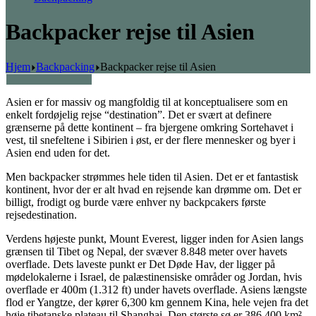
Backpacker rejse til Asien
Hjem
Backpacking
Backpacker rejse til Asien
Asien er for massiv og mangfoldig til at konceptualisere som en
enkelt fordøjelig rejse “destination”.
Det er svært at definere
grænserne på dette kontinent – fra bjergene omkring Sortehavet i
vest, til snefeltene i Sibirien i øst, er der flere mennesker og byer i
Asien end uden for det.
Men backpacker strømmes hele tiden til Asien. Det er et fantastisk
kontinent, hvor der er alt hvad en rejsende kan drømme om. Det er
billigt, frodigt og burde være enhver ny backpcakers første
rejsedestination.
Verdens højeste punkt, Mount Everest, ligger inden for Asien langs
grænsen til Tibet og Nepal, der svæver 8.848 meter over havets
overflade.
Dets laveste punkt er Det Døde Hav, der ligger på
mødelokalerne i Israel, de palæstinensiske områder og Jordan, hvis
overflade er 400m (1.312 ft) under havets overflade.
Asiens længste
flod er Yangtze, der kører 6,300 km gennem Kina, hele vejen fra det
høje tibetanske plateau til Shanghai.
Den største sø er 386,400 km²